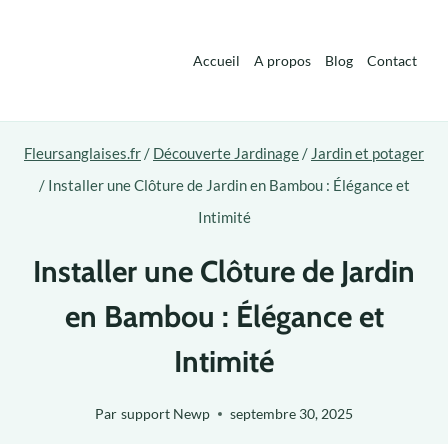
Aller
au
Accueil
A propos
Blog
Contact
contenu
Fleursanglaises.fr
/
Découverte Jardinage
/
Jardin et potager
/
Installer une Clôture de Jardin en Bambou : Élégance et
Intimité
Installer une Clôture de Jardin
en Bambou : Élégance et
Intimité
Par
support Newp
septembre 30, 2025