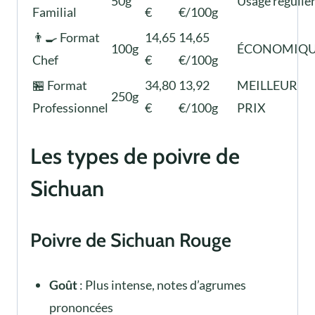
50g
Usage régulie
Familial
€
€/100g
👨‍🍳 Format
14,65
14,65
100g
ÉCONOMIQ
Chef
€
€/100g
🏪 Format
34,80
13,92
MEILLEUR
250g
Professionnel
€
€/100g
PRIX
Les types de poivre de
Sichuan
Poivre de Sichuan Rouge
Goût
: Plus intense, notes d’agrumes
prononcées