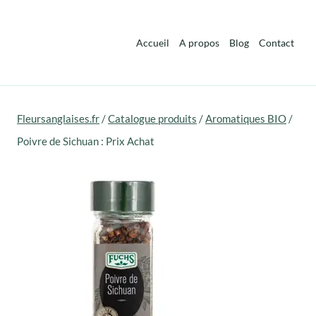
Aller
au
Accueil
A propos
Blog
Contact
contenu
Fleursanglaises.fr
/
Catalogue produits
/
Aromatiques BIO
/
Poivre de Sichuan : Prix Achat