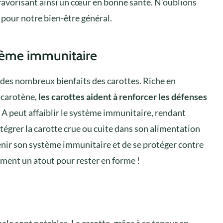
 favorisant ainsi un cœur en bonne santé. N’oublions
 pour notre bien-être général.
stème immunitaire
des nombreux bienfaits des carottes. Riche en
-carotène,
les carottes aident à renforcer les défenses
 A peut affaiblir le système immunitaire, rendant
ntégrer la carotte crue ou cuite dans son alimentation
enir son système immunitaire et de se protéger contre
iment un atout pour rester en forme !
nale sont notables. La carotte, grâce à sa teneur en