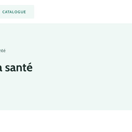
CATALOGUE
nté
a santé