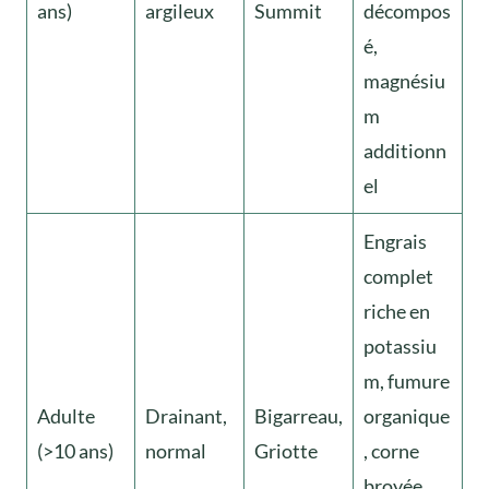
ans)
argileux
Summit
décompos
é,
magnésiu
m
additionn
el
Engrais
complet
riche en
potassiu
m, fumure
Adulte
Drainant,
Bigarreau,
organique
(>10 ans)
normal
Griotte
, corne
broyée,