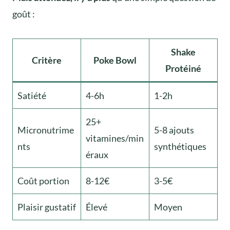
goût :
Shake
Critère
Poke Bowl
Protéiné
Satiété
4-6h
1-2h
25+
Micronutrime
5-8 ajouts
vitamines/min
nts
synthétiques
éraux
Coût portion
8-12€
3-5€
Plaisir gustatif
Élevé
Moyen