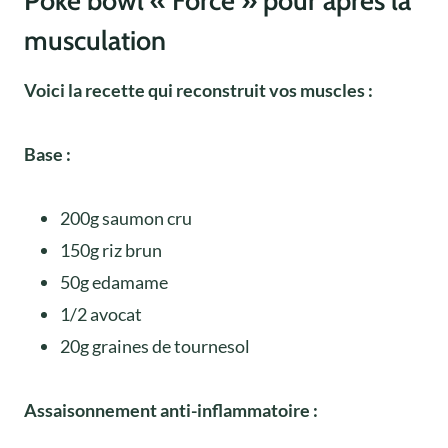
Poke bowl « Force » pour après la
musculation
Voici la recette qui reconstruit vos muscles :
Base :
200g saumon cru
150g riz brun
50g edamame
1/2 avocat
20g graines de tournesol
Assaisonnement anti-inflammatoire :